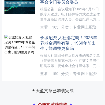
事会专门委员会委员
根据公告，会议通知于2026年5月12日
以专人送达、电子邮件等方式送达全体
董事及高级管理人员。会议以通讯方式
举行，应到董事9人，实到董事9人。会
查看：
105
分类：
专业网上配资
议的召集、召开符....
长城配资 人社部定调！2026年
养老金调整有望，1960年前出
生，能调整更多吗
根据人社部部长在近期发表的署名文章
《促进高质量充分就业》在该文章当中
明确表示，要健全社会保障体系，完善
待遇调整机制，提高养老金水平，通过
查看：
190
分类：
专业网上配资
这样的表态，我们可以看到....
天天盈文章已加载完成
个股实时涨跌榜