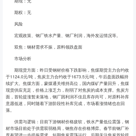
期现：无
期权：无
风险
宏观政策、钢厂铁水产量、钢厂利润，海外发运情况等。
双焦：钢材需求不振，原料领跌盘面
市场分析
期现货方面：昨日受钢材价格下跌影响，焦煤期货主力合约收
于1124.0元/吨，焦炭主力合约收于1673.5元/吨，午后盘面跌幅持
续扩大。焦煤方面，蒙煤通关维持高位，国内煤矿产量回升，焦煤
现货供应充足，价格上涨乏力，削弱了对焦炭的成本支撑。焦炭方
面，首轮提涨暂未落地，钢厂因利润不佳且库存尚可，对原料补库
意愿低迷，同时随着下游阶段性补库完成，市场看涨情绪也在回
落。
供需与逻辑：目前下游钢材价格疲软，铁水产量低位震荡，钢
材市场目前处于供需双弱格局，钢焦存在价格博弈。春节前钢厂补
库有望进一步提振需求，短期焦炭震荡运行，后期关注焦炭首轮提