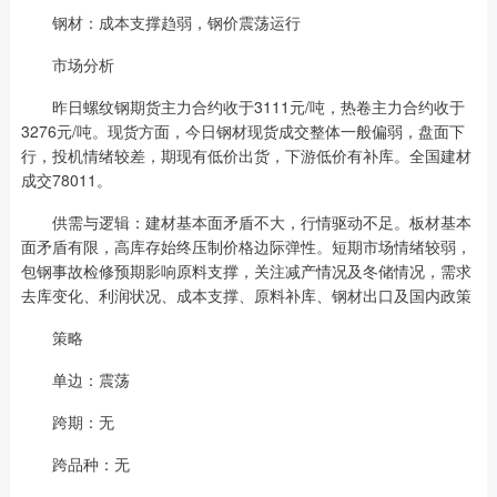
钢材：成本支撑趋弱，钢价震荡运行
市场分析
昨日螺纹钢期货主力合约收于3111元/吨，热卷主力合约收于
3276元/吨。现货方面，今日钢材现货成交整体一般偏弱，盘面下
行，投机情绪较差，期现有低价出货，下游低价有补库。全国建材
成交78011。
供需与逻辑：建材基本面矛盾不大，行情驱动不足。板材基本
面矛盾有限，高库存始终压制价格边际弹性。短期市场情绪较弱，
包钢事故检修预期影响原料支撑，关注减产情况及冬储情况，需求
去库变化、利润状况、成本支撑、原料补库、钢材出口及国内政策
策略
单边：震荡
跨期：无
跨品种：无