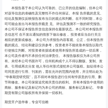
本报告基于本公司认为可靠的、已公开的信息编制，但本公司
对该等信息的准确性及完整性不作任何保证。本报 告所载的意见、
结论及预测仅反映报告发布当日的观点和判断。在不同时期，本公
司可能会发出与本报告所载意 见、评估及预测不一致的研究报告。
本公司不保证本报告所含信息保持在最新状态。本公司对本报告所
含信息可 在不发出通知的情形下做出修改， 投资者应当自行关注
相应的更新或修改。 本公司力求报告内容客观、公正，但本报告所
载的观点、结论和建议仅供参考，投资者并不能依靠本报告以取代
行使独立判断。对投资者依据或者使用本报告所造成的一切后果，
本公司及作者均不承担任何法律责任。 本报告版权仅为本公司所
有。未经本公司书面许可，任何机构或个人不得以翻版、复制、发
表、引用或再次分发 他人等任何形式侵犯本公司版权。如征得本公
司同意进行引用、刊发的，需在允许的范围内使用，并注明出处为
“华泰期货研究院”，且不得对本报告进行任何有悖原意的引用、删
节和修改。本公司保留追究相关责任的权利。 所有本报告中使用的
商标、服务标记及标记均为本公司的商标、服务标记及标记。 华泰
期货有限公司版权所有并保留一切权利。
期货开户选华泰，专业可信赖