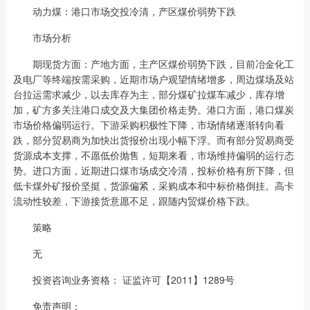
动力煤：港口市场交投冷清，产区煤价弱势下跌
市场分析
期现货方面：产地方面，主产区煤价弱势下跌，目前冶金化工
及电厂等终端按需采购，近期市场户观望情绪增多，周边煤场及站
台拉运需求减少，以去库存为主，部分煤矿拉煤车减少，库存增
加，矿方多关注港口成交及大集团价格走势。港口方面，港口煤炭
市场价格偏弱运行。下游采购积极性下降，市场情绪逐渐转向看
跌，部分贸易商为加快出货报价出现小幅下浮。而有部分贸易商受
货源成本支撑，不愿低价抛售，短期来看，市场维持偏弱的运行态
势。进口方面，近期进口煤市场成交冷清，投标价格有所下降，但
低卡煤外矿报价坚挺，货源偏紧，采购成本和中标价格倒挂。高卡
流动性较差，下游接货意愿不足，跟随内贸煤价格下跌。
策略
无
投资咨询业务资格： 证监许可【2011】1289号
免责声明：