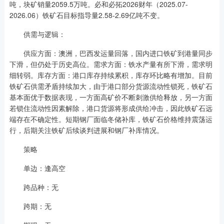
吨，块矿销量2059.5万吨。必和必拓2026财年（2025.07-
2026.06）铁矿石目标指导量2.58-2.69亿吨不变。
供需与逻辑：
供应方面：澳洲，巴西发运量回落，国内进口铁矿到港量同步
下滑，但仍处于历史高位。需求方面：铁水产量有所下滑，需求明
细转弱。库存方面：港口库存持续累积，库存环比略有增加。目前
铁矿石供需矛盾持续加大，由于港口部分货源流动性锁死，铁矿石
基本面优于数据表现，一方面高矿价不断刺激供给释放，另一方面
若锁住流动性因素解除，港口货源将形成供给冲击，因此铁矿石远
端存在不确定性。短期钢厂面临冬储补库，铁矿石价格维持震荡运
行，后期关注铁矿后续谈判进展和钢厂补库情况。
策略
单边：逢高空
跨品种：无
跨期：无