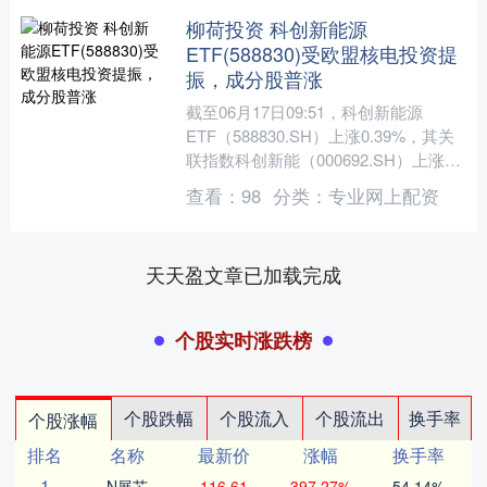
柳荷投资 科创新能源
ETF(588830)受欧盟核电投资提
振，成分股普涨
截至06月17日09:51，科创新能源
ETF（588830.SH）上涨0.39%，其关
联指数科创新能（000692.SH）上涨
0.39%；主要成分股中柳荷投资，....
查看：
98
分类：
专业网上配资
天天盈文章已加载完成
个股实时涨跌榜
个股跌幅
个股流入
个股流出
换手率
个股涨幅
排名
名称
最新价
涨幅
换手率
1
N展芯
116.61
397.27%
54.14%