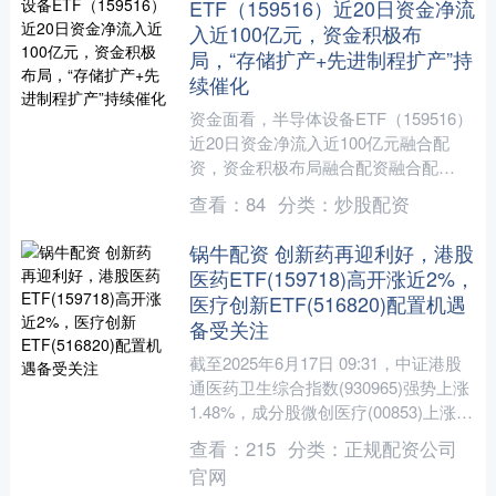
ETF（159516）近20日资金净流
入近100亿元，资金积极布
局，“存储扩产+先进制程扩产”持
续催化
资金面看，半导体设备ETF（159516）
近20日资金净流入近100亿元融合配
资，资金积极布局融合配资融合配
资，“存储扩产+先进制程扩产”持续催
查看：
84
分类：
炒股配资
化。 消息面，当....
锅牛配资 创新药再迎利好，港股
医药ETF(159718)高开涨近2%，
医疗创新ETF(516820)配置机遇
备受关注
截至2025年6月17日 09:31，中证港股
通医药卫生综合指数(930965)强势上涨
1.48%，成分股微创医疗(00853)上涨
6.21%，微创机器人-B(....
查看：
215
分类：
正规配资公司
官网