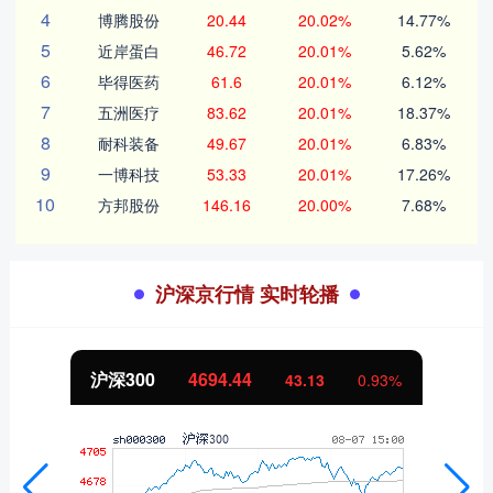
4
博腾股份
20.44
20.02%
14.77%
5
近岸蛋白
46.72
20.01%
5.62%
6
毕得医药
61.6
20.01%
6.12%
7
五洲医疗
83.62
20.01%
18.37%
8
耐科装备
49.67
20.01%
6.83%
9
一博科技
53.33
20.01%
17.26%
10
方邦股份
146.16
20.00%
7.68%
沪深京行情 实时轮播
北证50
1134.24
13
0.93%
11.37