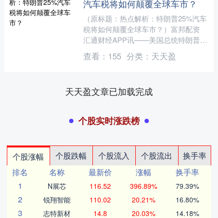
汽车税将如何颠覆全球车市？
（原标题：热点解析：特朗普25%汽车
税将如何颠覆全球车市？）富邦配资
汇通财经APP讯——美国总统特朗普周
三（3月26日）突然宣布对所有进口轿
查看：
155
分类：
天天盈
车和卡车加征25%....
天天盈文章已加载完成
个股实时涨跌榜
个股跌幅
个股流入
个股流出
换手率
个股涨幅
排名
名称
最新价
涨幅
换手率
1
N展芯
116.52
396.89%
79.39%
2
锐翔智能
110.02
20.21%
16.80%
3
志特新材
14.8
20.03%
14.18%