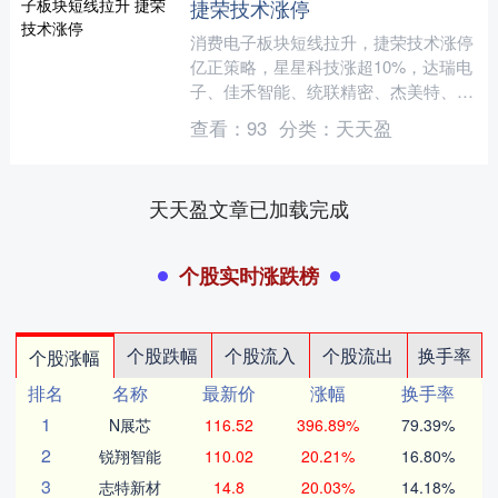
捷荣技术涨停
消费电子板块短线拉升，捷荣技术涨停
亿正策略，星星科技涨超10%，达瑞电
子、佳禾智能、统联精密、杰美特、格
林精密等跟涨。 文章来源：东方财富
查看：
93
分类：
天天盈
Choice数据 责任....
天天盈文章已加载完成
个股实时涨跌榜
个股跌幅
个股流入
个股流出
换手率
个股涨幅
排名
名称
最新价
涨幅
换手率
1
N展芯
116.52
396.89%
79.39%
2
锐翔智能
110.02
20.21%
16.80%
3
志特新材
14.8
20.03%
14.18%