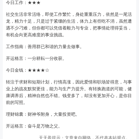
今日工作：★★★
社交生活非常活络，即使工作繁忙，身处重重压力，依然是一尾活
龙，精力十足，只是过于紧绷的生活，体力上有些吃不消，虽然遭
遇不少刁难，但你都可以凭借着毅力与专业，把事情处理得妥当，
有机会向更高难度的事业挑战。
工作指南：善用群已和谐的力量去做事。
开运格言：一分耕耘一分收获。
今日金钱：★★★★☆
转注于求财和短期计划，行情高涨，因此爱情和职场皆得意，与事
业上的战友默契更佳，能力与生产力提升。有转换跑道的可能，健
康调养后，精神自然也不错。钱变多了，却没有更加开心，是你目
前的写照。
理财锦囊：财神爷附身，大量投资吧。
开运格言：奋斗是万物之父。
天天盈提示：文章来自网络，不代表本站观点。